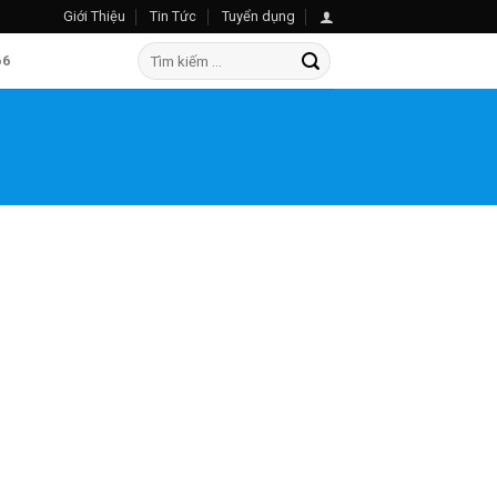
Giới Thiệu
Tin Tức
Tuyển dụng
Search
66
for: