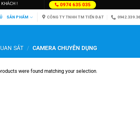
 KHÁCH !
0974 635 035
Ủ
SẢN PHẨM
CÔNG TY TNHH TM TIẾN ĐẠT
0942.339.3
UAN SÁT
/
CAMERA CHUYÊN DỤNG
roducts were found matching your selection.