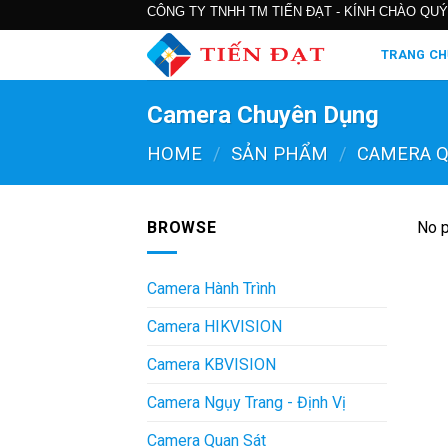
Skip
CÔNG TY TNHH TM TIẾN ĐẠT - KÍNH CHÀO QUÝ
to
TRANG CH
content
Camera Chuyên Dụng
HOME
/
SẢN PHẨM
/
CAMERA Q
BROWSE
No p
Camera Hành Trình
Camera HIKVISION
Camera KBVISION
Camera Ngụy Trang - Định Vị
Camera Quan Sát