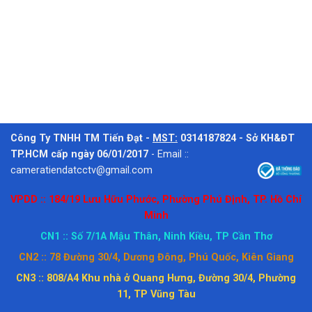
Công Ty TNHH TM Tiến Đạt -
MST:
0314187824 - Sở KH&ĐT
TP.HCM cấp ngày 06/01/2017
-
Email ::
cameratiendatcctv@gmail.com
VPDD :: 184/19 Lưu Hữu Phước, Phường Phú Định, TP. Hồ Chí
Minh
CN1 :: Số 7/1A Mậu Thân, Ninh Kiều, TP Cần Thơ
CN2 :: 78 Đường 30/4, Dương Đông, Phú Quốc, Kiên Giang
CN3 :: 808/A4 Khu nhà ở Quang Hưng, Đường 30/4, Phường
11, TP Vũng Tàu