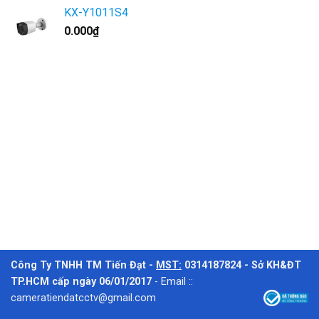
KX-Y1011S4
0.000
₫
Công Ty TNHH TM Tiến Đạt -
MST:
0314187824 - Sở KH&ĐT
TP.HCM cấp ngày 06/01/2017
-
Email ::
cameratiendatcctv@gmail.com