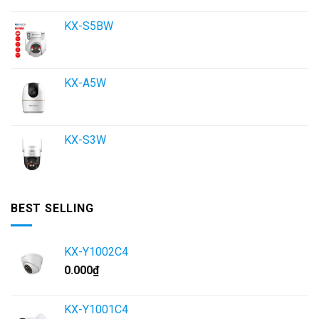
KX-S5BW
KX-A5W
KX-S3W
BEST SELLING
KX-Y1002C4
0.000
₫
KX-Y1001C4