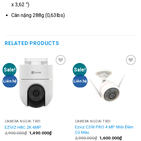
x 3,62 ”)
Cân nặng 288g (0,63lbs)
RELATED PRODUCTS
Sale!
Sale!
Add to
Add to
Wishlist
Wishlist
Liên hệ
Liên hệ
CAMERA NGOÀI TRỜI
CAMERA NGOÀI TRỜI
Ezviz C3W PRO 4 MP Nhìn Đêm
EZVIZ H8C 2K 4MP
Có Màu
2,990.000
₫
1,490.000
₫
2,990.000
₫
1,600.000
₫