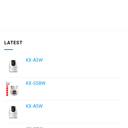
LATEST
KX-A3W
KX-S5BW
KX-A5W