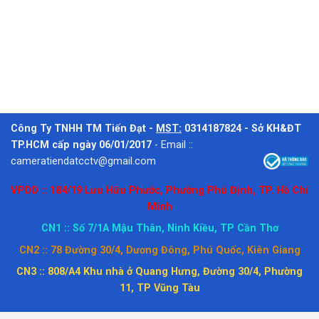
Công Ty TNHH TM Tiến Đạt -
MST:
0314187824 - Sở KH&ĐT
TP.HCM cấp ngày 06/01/2017
-
Email ::
cameratiendatcctv@gmail.com
VPDD :: 184/19 Lưu Hữu Phước, Phường Phú Định, TP. Hồ Chí
Minh
CN1 :: Số 7/1A Mậu Thân, Ninh Kiều, TP Cần Thơ
CN2 :: 78 Đường 30/4, Dương Đông, Phú Quốc, Kiên Giang
CN3 :: 808/A4 Khu nhà ở Quang Hưng, Đường 30/4, Phường
11, TP Vũng Tàu