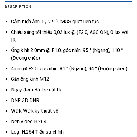
DESCRIPTION
Cảm biến ảnh 1 / 2.9 “CMOS quét liên tục
Chiếu sáng tối thiểu 0,02 lux @ (F2.0, AGC ON), 0 lux với
IR
Ống kính 2.8mm @ F1.8, góc nhìn: 95 ° (Ngang), 110 °
(Đường chéo)
4mm @ F2.0, góc nhìn: 81 ° (Ngang), 94 ° (Đường chéo)
Gắn ống kính M12
Ngày đêm Bộ lọc cắt IR
DNR 3D DNR
WDR WDR kỹ thuật số
Nén video H.264
Loại H.264 Tiểu sử chính