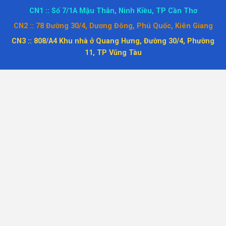
CN1 :: Số 7/1A Mậu Thân, Ninh Kiều, TP Cần Thơ
CN2 :: 78 Đường 30/4, Dương Đông, Phú Quốc, Kiên Giang
CN3 :: 808/A4 Khu nhà ở Quang Hưng, Đường 30/4, Phường
11, TP Vũng Tàu