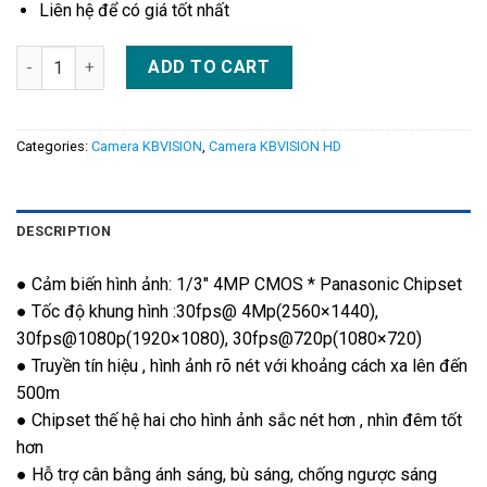
Liên hệ để có giá tốt nhất
KX-2K12CP quantity
ADD TO CART
Categories:
Camera KBVISION
,
Camera KBVISION HD
DESCRIPTION
● Cảm biến hình ảnh: 1/3″ 4MP CMOS * Panasonic Chipset
● Tốc độ khung hình :30fps@ 4Mp(2560×1440),
30fps@1080p(1920×1080), 30fps@720p(1080×720)
● Truyền tín hiệu , hình ảnh rõ nét với khoảng cách xa lên đến
500m
● Chipset thế hệ hai cho hình ảnh sắc nét hơn , nhìn đêm tốt
hơn
● Hỗ trợ cân bằng ánh sáng, bù sáng, chống ngược sáng