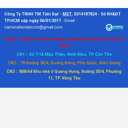
Công Ty TNHH TM Tiến Đạt -
MST:
0314187824 - Sở KH&ĐT
TP.HCM cấp ngày 06/01/2017
-
Email ::
cameratiendatcctv@gmail.com
VPDD :: 184/19 Lưu Hữu Phước, Phường Phú Định, TP. Hồ Chí
Minh
CN1 :: Số 7/1A Mậu Thân, Ninh Kiều, TP Cần Thơ
CN2 :: 78 Đường 30/4, Dương Đông, Phú Quốc, Kiên Giang
CN3 :: 808/A4 Khu nhà ở Quang Hưng, Đường 30/4, Phường
11, TP Vũng Tàu