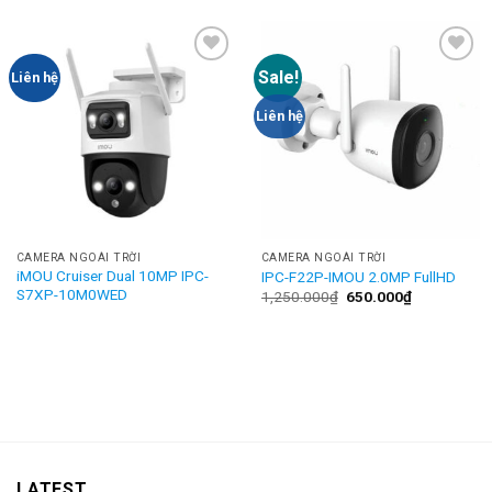
Sale!
Add to
Add to
Liên hệ
Wishlist
Wishlist
Liên hệ
CAMERA NGOÀI TRỜI
CAMERA NGOÀI TRỜI
iMOU Cruiser Dual 10MP IPC-
IPC-F22P-IMOU 2.0MP FullHD
S7XP-10M0WED
1,250.000
₫
650.000
₫
LATEST