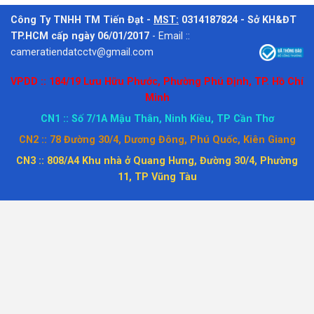
Công Ty TNHH TM Tiến Đạt -
MST:
0314187824 - Sở KH&ĐT
TP.HCM cấp ngày 06/01/2017
-
Email ::
cameratiendatcctv@gmail.com
VPDD :: 184/19 Lưu Hữu Phước, Phường Phú Định, TP. Hồ Chí
Minh
CN1 :: Số 7/1A Mậu Thân, Ninh Kiều, TP Cần Thơ
CN2 :: 78 Đường 30/4, Dương Đông, Phú Quốc, Kiên Giang
CN3 :: 808/A4 Khu nhà ở Quang Hưng, Đường 30/4, Phường
11, TP Vũng Tàu