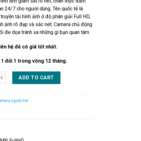
hình ảnh giám sát rõ nét, chân thực đảm
àn 24/7 cho người dùng. Tên quốc tế là
 truyền tải hình ảnh ở độ phân giải Full HD,
nh ảnh rõ đẹp và sắc nét. Camera chủ động
ối đe dọa tránh xa những gì bạn quan tâm.
liên hệ đẻ có giá tốt nhất.
1 đổi 1 trong vòng 12 tháng.
IMOU 2.0MP FullHD quantity
ADD TO CART
amera ngoài trời
.0MP FullHD