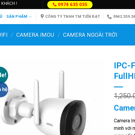
 KHÁCH !
0974 635 035
Ủ
SẢN PHẨM
CÔNG TY TNHH TM TIẾN ĐẠT
0942.339.3
IFI
/
CAMERA IMOU
/
CAMERA NGOÀI TRỜI
IPC-
le!
Full
Add to
Wishlist
n hệ
1,250.
Camer
Camera I
minh với m