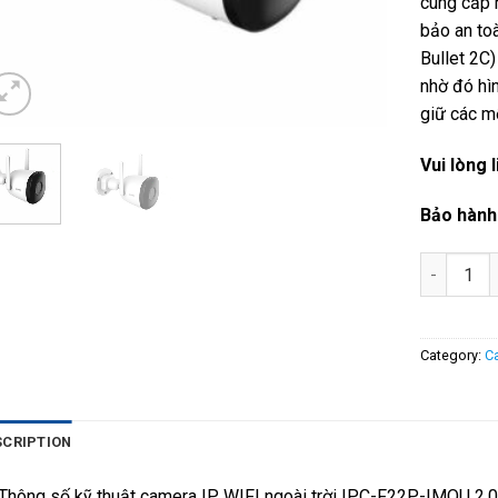
cung cấp 
bảo an to
Bullet 2C)
nhờ đó hì
giữ các m
Vui lòng 
Bảo hành 
IPC-F22P-
Category:
C
SCRIPTION
Thông số kỹ thuật camera IP WIFI ngoài trời IPC-F22P-IMOU 2