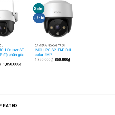
Sale!
Sale!
Add to
Add to
Wishlist
Wishlist
Liên hệ
Liên hệ
MOU
CAMERA NGOÀI TRỜI
CAMERA NGOÀI TRỜ
OU Cruiser SE+
IMOU IPC-S21FAP Full
IPC-F22FP IMOU 
P độ phân giải
color 2MP
có màu
1,850.000
₫
850.000
₫
1,690.000
₫
990.
₫
1,050.000
₫
P RATED