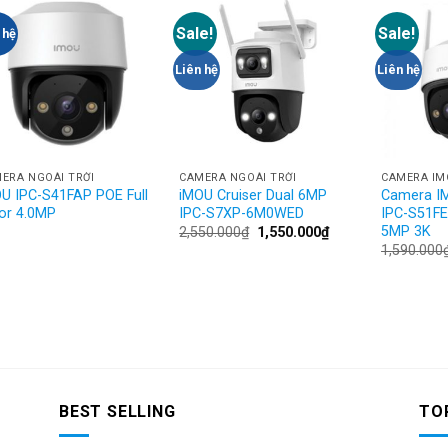
Sale!
Sale!
 hệ
Add to
Add to
Wishlist
Wishlist
Liên hệ
Liên hệ
ERA NGOÀI TRỜI
CAMERA NGOÀI TRỜI
CAMERA I
U IPC-S41FAP POE Full
iMOU Cruiser Dual 6MP
Camera IM
or 4.0MP
IPC-S7XP-6M0WED
IPC-S51FE
5MP 3K
2,550.000
₫
1,550.000
₫
1,590.000
BEST SELLING
TO