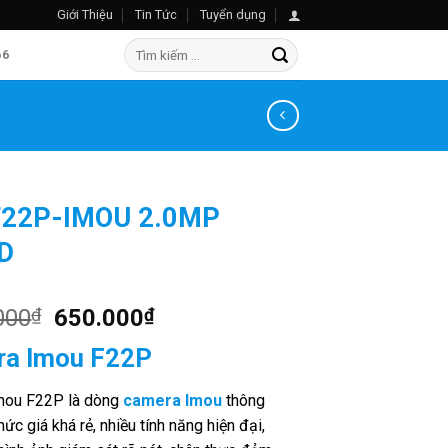
Giới Thiệu
Tin Tức
Tuyển dụng
Search
66
for:
F22P-IMOU 2.0MP
HD
000
₫
650.000
₫
a Imou F22P
mou F22P là dòng
camera Imou
thông
ức giá khá rẻ, nhiều tính năng hiện đại,