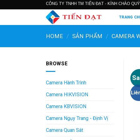
Skip
CÔNG TY TNHH TM TIẾN ĐẠT - KÍNH CHÀO QUÝ
to
TRANG CH
content
HOME
/
SẢN PHẨM
/
CAMERA W
BROWSE
Sa
Camera Hành Trình
Liê
Camera HIKVISION
Camera KBVISION
Camera Ngụy Trang - Định Vị
Camera Quan Sát